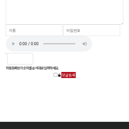
자동등록방지 숫자를 순서대로 입력하세요.