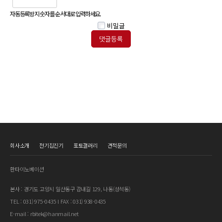
자동등록방지 숫자를 순서대로 입력하세요.
비밀글
회사소개
전기집진기
포토갤러리
견적문의
환타이노베이션
본사 : 경기도 고양시 일산동구 감내길 129, 나동(성석동)
TEL : 031) 975-0435 l FAX : 031) 938-0435
E-mail : rbitek@hanmail.net