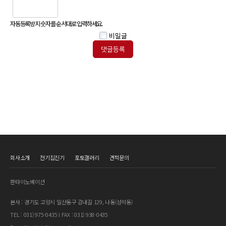
자동등록방지 숫자를 순서대로 입력하세요.
비밀글
회사소개
전기집진기
포토갤러리
견적문의
환타이노베이션
본사 : 경기도 고양시 일산동구 감내길 129, 나동(성석동)
TEL : 031) 975-0435 l FAX : 031) 938-0435