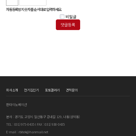
자동등록방지 숫자를 순서대로 입력하세요.
비밀글
회사소개
전기집진기
포토갤러리
견적문의
환타이노베이션
본사 : 경기도 고양시 일산동구 감내길 129, 나동(성석동)
TEL : 031) 975-0435 l FAX : 031) 938-0435
E-mail : rbitek@hanmail.net